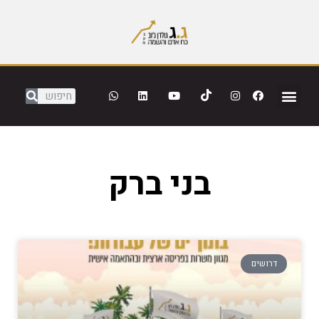
בני ברק
דרושים