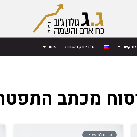
צור קשר
גולד-וורק השגחות
צוות
סוח מכתב התפטר
טיפים למועמדים