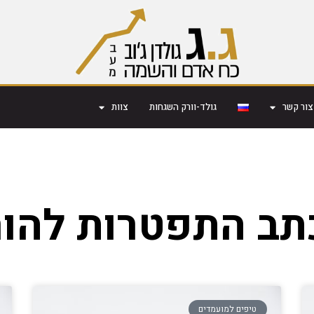
צור קשר
גולד-וורק השגחות
צוות
תב התפטרות להו
טיפים למועמדים