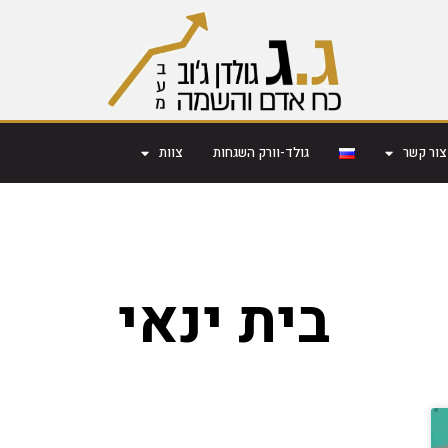
צור קשר
גולד-וורק השגחות
צוות
בית ינאי