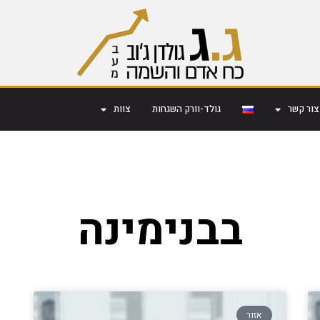
צור קשר
גולד-וורק השגחות
צוות
בבנימינה
אזור