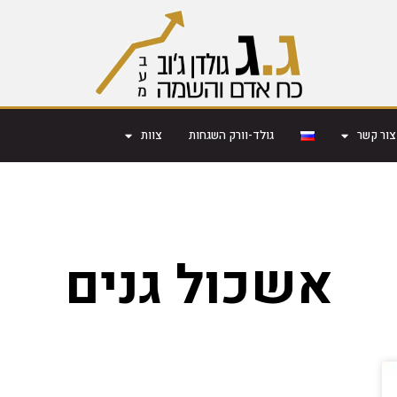
צור קשר
גולד-וורק השגחות
צוות
אשכול גנים