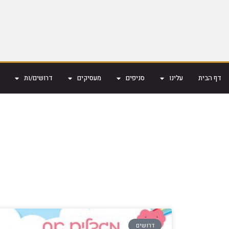
דף הבית
עלינו
סניפים
מעסיקים
דרושים/ות
דרושים