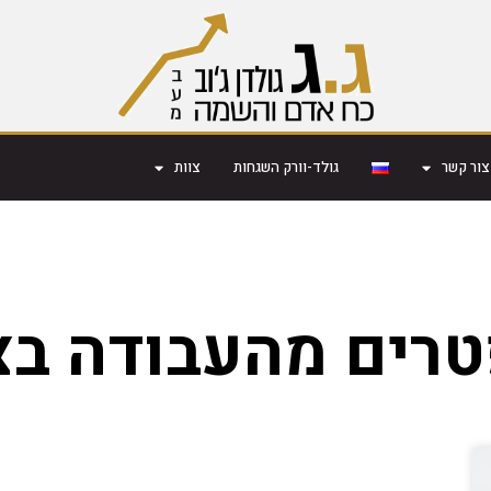
צור קשר
גולד-וורק השגחות
צוות
רים מהעבודה בצ