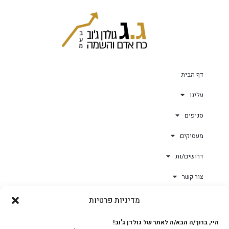
דף הבית
עלינו
סניפים
מעסיקים
דרושים/ות
צור קשר
מדיניות פרטיות
גולד-וורק השגחות
היי, ברוך/ה הבא/ה לאתר של גולדן ג'וב!