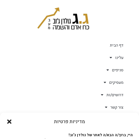
דף הבית
עלינו
סניפים
מעסיקים
דרושים/ות
צור קשר
מדיניות פרטיות
גולד-וורק השגחות
היי, ברוך/ה הבא/ה לאתר של גולדן ג'וב!