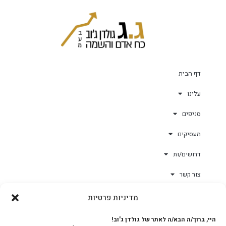
דף הבית
עלינו
סניפים
מעסיקים
דרושים/ות
צור קשר
מדיניות פרטיות
גולד-וורק השגחות
היי, ברוך/ה הבא/ה לאתר של גולדן ג'וב!