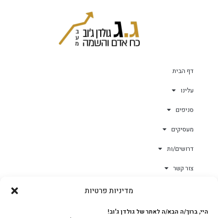
דף הבית
עלינו
סניפים
מעסיקים
דרושים/ות
צור קשר
מדיניות פרטיות
גולד-וורק השגחות
היי, ברוך/ה הבא/ה לאתר של גולדן ג'וב!