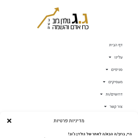
דף הבית
עלינו
סניפים
מעסיקים
דרושים/ות
צור קשר
מדיניות פרטיות
גולד-וורק השגחות
היי, ברוך/ה הבא/ה לאתר של גולדן ג'וב!