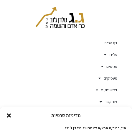
דף הבית
עלינו
סניפים
מעסיקים
דרושים/ות
צור קשר
מדיניות פרטיות
גולד-וורק השגחות
היי, ברוך/ה הבא/ה לאתר של גולדן ג'וב!