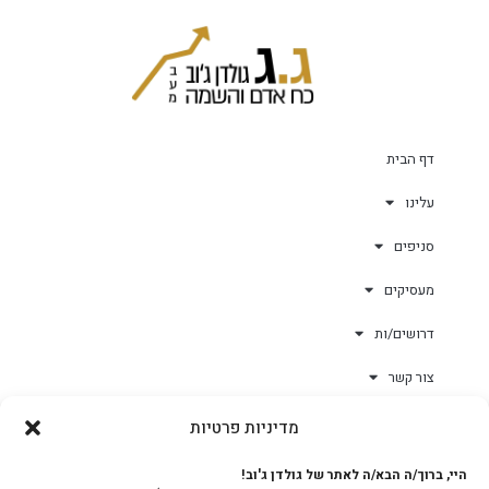
דף הבית
עלינו
סניפים
מעסיקים
דרושים/ות
צור קשר
מדיניות פרטיות
גולד-וורק השגחות
היי, ברוך/ה הבא/ה לאתר של גולדן ג'וב!