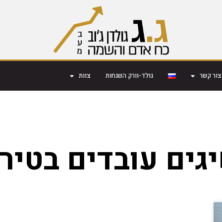
צור קשר
גולד-וורק השגחות
צוות
גים עובדים בטיר