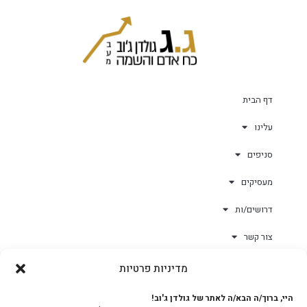
דף הבית
עלינו
סניפים
מעסיקים
דרושים/ות
צור קשר
מדיניות פרטיות
גולד-וורק השגחות
היי, ברוך/ה הבא/ה לאתר של גולדן ג'וב!