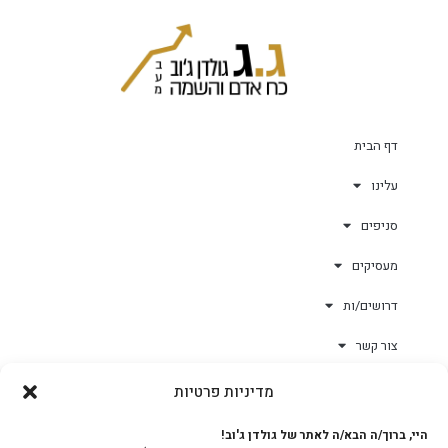
דף הבית
עלינו
סניפים
מעסיקים
דרושים/ות
צור קשר
מדיניות פרטיות
גולד-וורק השגחות
היי, ברוך/ה הבא/ה לאתר של גולדן ג'וב!