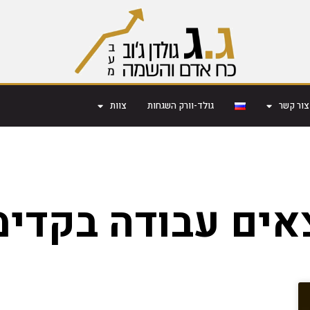
צור קשר
גולד-וורק השגחות
צוות
אים עבודה בקדימ