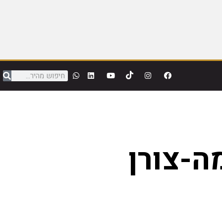
ה-צורן