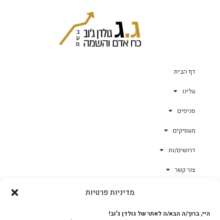
דף הבית
עלינו
סניפים
מעסיקים
דרושים/ות
צור קשר
מדיניות פרטיות
גולד-וורק השגחות
היי, ברוך/ה הבא/ה לאתר של גולדן ג'וב!