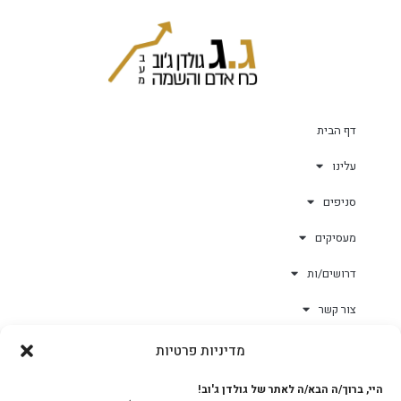
דף הבית
עלינו
סניפים
מעסיקים
דרושים/ות
צור קשר
מדיניות פרטיות
גולד-וורק השגחות
היי, ברוך/ה הבא/ה לאתר של גולדן ג'וב!