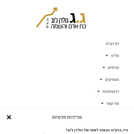
דף הבית
עלינו
סניפים
מעסיקים
דרושים/ות
צור קשר
מדיניות פרטיות
גולד-וורק השגחות
היי, ברוך/ה הבא/ה לאתר של גולדן ג'וב!