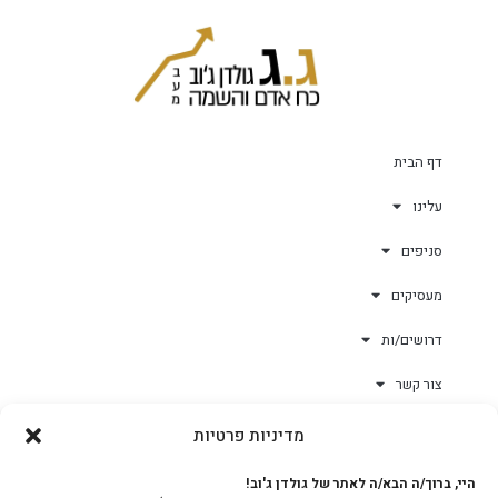
דף הבית
עלינו
סניפים
מעסיקים
דרושים/ות
צור קשר
מדיניות פרטיות
גולד-וורק השגחות
היי, ברוך/ה הבא/ה לאתר של גולדן ג'וב!