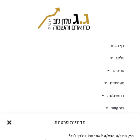
דף הבית
עלינו
סניפים
מעסיקים
דרושים/ות
צור קשר
מדיניות פרטיות
גולד-וורק השגחות
היי, ברוך/ה הבא/ה לאתר של גולדן ג'וב!