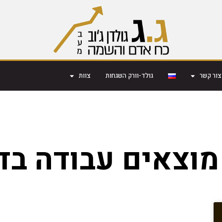
צור קשר
גולד-וורק השגחות
צוות
מוצאים עבודה בד