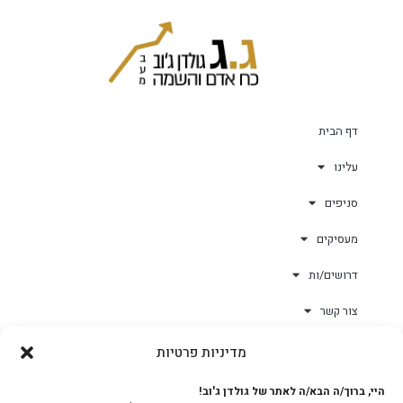
דף הבית
עלינו
סניפים
מעסיקים
דרושים/ות
צור קשר
מדיניות פרטיות
גולד-וורק השגחות
היי, ברוך/ה הבא/ה לאתר של גולדן ג'וב!