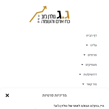
דף הבית
עלינו
סניפים
מעסיקים
דרושים/ות
צור קשר
מדיניות פרטיות
גולד-וורק השגחות
היי, ברוך/ה הבא/ה לאתר של גולדן ג'וב!