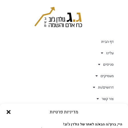
דף הבית
עלינו
סניפים
מעסיקים
דרושים/ות
צור קשר
מדיניות פרטיות
גולד-וורק השגחות
היי, ברוך/ה הבא/ה לאתר של גולדן ג'וב!