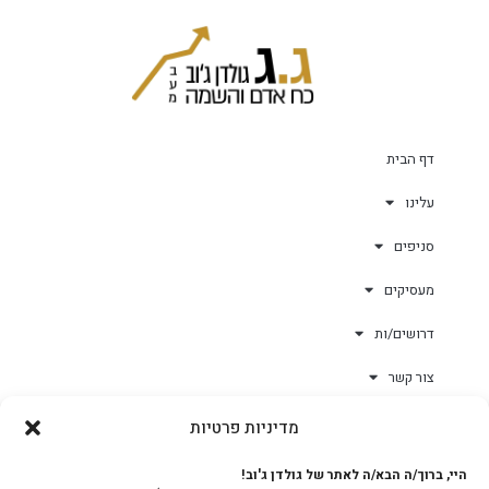
דף הבית
עלינו
סניפים
מעסיקים
דרושים/ות
צור קשר
מדיניות פרטיות
גולד-וורק השגחות
היי, ברוך/ה הבא/ה לאתר של גולדן ג'וב!