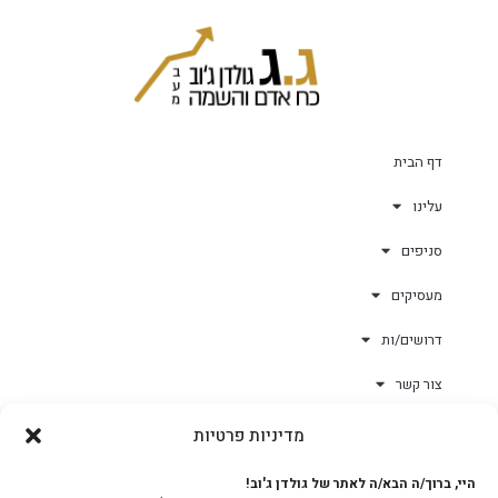
דף הבית
עלינו
סניפים
מעסיקים
דרושים/ות
צור קשר
מדיניות פרטיות
גולד-וורק השגחות
היי, ברוך/ה הבא/ה לאתר של גולדן ג'וב!