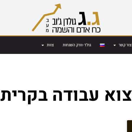
צור קשר
גולד-וורק השגחות
צוות
וא עבודה בקרית