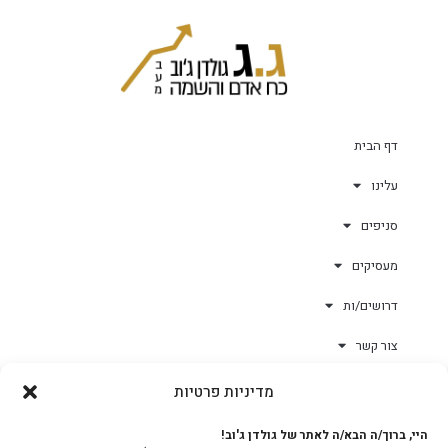
דף הבית
עלינו
סניפים
מעסיקים
דרושים/ות
צור קשר
מדיניות פרטיות
גולד-וורק השגחות
היי, ברוך/ה הבא/ה לאתר של גולדן ג'וב!