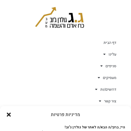
דף הבית
עלינו
סניפים
מעסיקים
דרושים/ות
צור קשר
מדיניות פרטיות
גולד-וורק השגחות
היי, ברוך/ה הבא/ה לאתר של גולדן ג'וב!