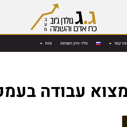
צור קשר
גולד-וורק השגחות
צוות
מצוא עבודה בעמק