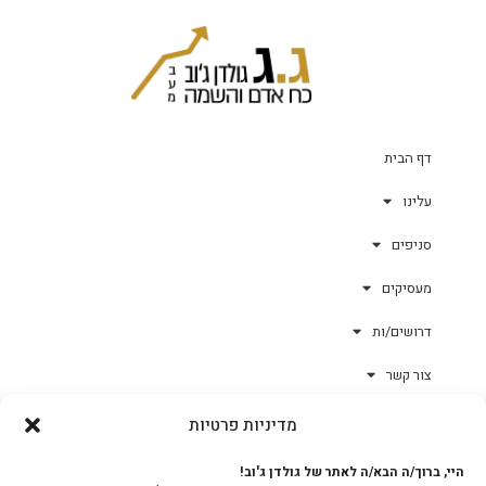
דף הבית
עלינו
סניפים
מעסיקים
דרושים/ות
צור קשר
מדיניות פרטיות
גולד-וורק השגחות
היי, ברוך/ה הבא/ה לאתר של גולדן ג'וב!