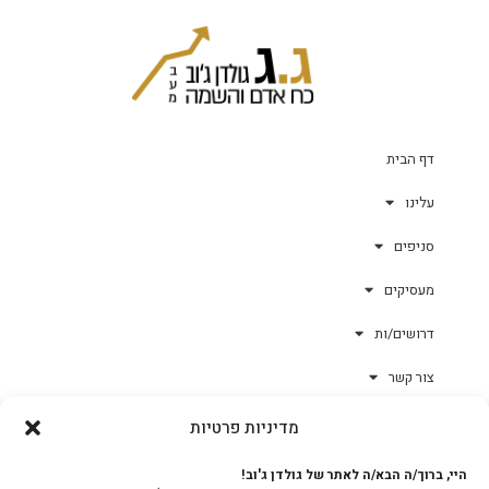
דף הבית
עלינו
סניפים
מעסיקים
דרושים/ות
צור קשר
מדיניות פרטיות
גולד-וורק השגחות
היי, ברוך/ה הבא/ה לאתר של גולדן ג'וב!