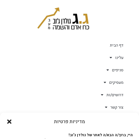
דף הבית
עלינו
סניפים
מעסיקים
דרושים/ות
צור קשר
מדיניות פרטיות
גולד-וורק השגחות
היי, ברוך/ה הבא/ה לאתר של גולדן ג'וב!