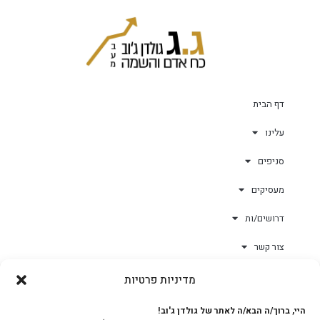
דף הבית
עלינו
סניפים
מעסיקים
דרושים/ות
צור קשר
מדיניות פרטיות
גולד-וורק השגחות
היי, ברוך/ה הבא/ה לאתר של גולדן ג'וב!