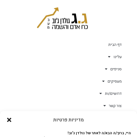
דף הבית
עלינו
סניפים
מעסיקים
דרושים/ות
צור קשר
מדיניות פרטיות
גולד-וורק השגחות
היי, ברוך/ה הבא/ה לאתר של גולדן ג'וב!