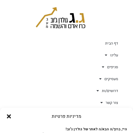
דף הבית
עלינו
סניפים
מעסיקים
דרושים/ות
צור קשר
מדיניות פרטיות
גולד-וורק השגחות
היי, ברוך/ה הבא/ה לאתר של גולדן ג'וב!