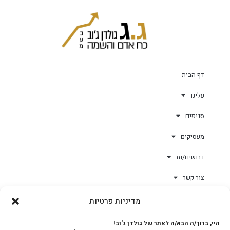
דף הבית
עלינו
סניפים
מעסיקים
דרושים/ות
צור קשר
מדיניות פרטיות
גולד-וורק השגחות
היי, ברוך/ה הבא/ה לאתר של גולדן ג'וב!