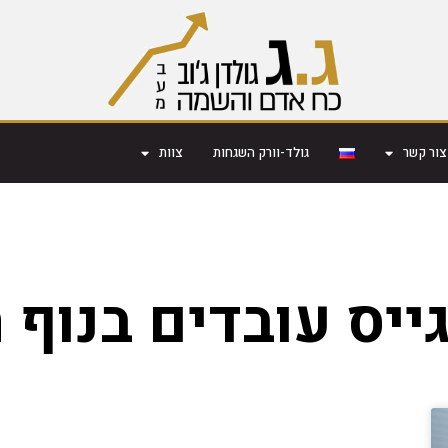
צור קשר
גולד-וורק השגחות
צוות
ייס עובדים בנוף 