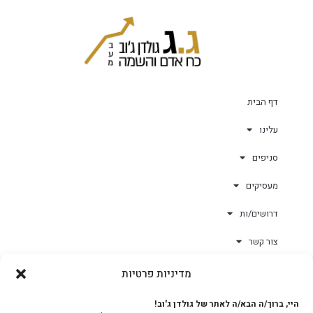
דף הבית
עלינו
סניפים
מעסיקים
דרושים/ות
צור קשר
מדיניות פרטיות
גולד-וורק השגחות
היי, ברוך/ה הבא/ה לאתר של גולדן ג'וב!