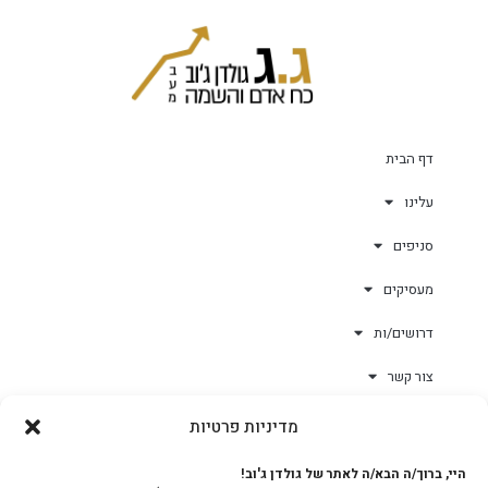
דף הבית
עלינו
סניפים
מעסיקים
דרושים/ות
צור קשר
מדיניות פרטיות
גולד-וורק השגחות
היי, ברוך/ה הבא/ה לאתר של גולדן ג'וב!