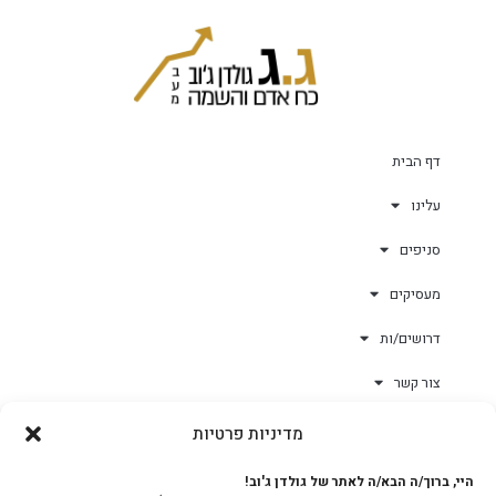
דף הבית
עלינו
סניפים
מעסיקים
דרושים/ות
צור קשר
מדיניות פרטיות
גולד-וורק השגחות
היי, ברוך/ה הבא/ה לאתר של גולדן ג'וב!