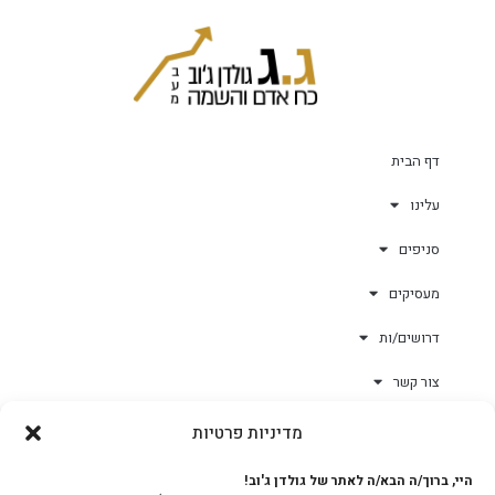
דף הבית
עלינו
סניפים
מעסיקים
דרושים/ות
צור קשר
מדיניות פרטיות
גולד-וורק השגחות
היי, ברוך/ה הבא/ה לאתר של גולדן ג'וב!