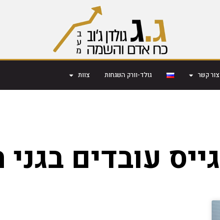
צור קשר
גולד-וורק השגחות
צוות
ייס עובדים בגני 