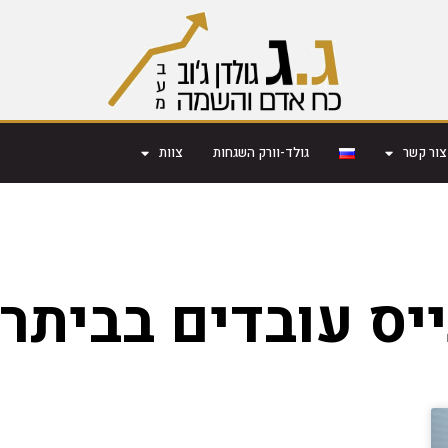
צור קשר
גולד-וורק השגחות
צוות
ייס עובדים בביתר 