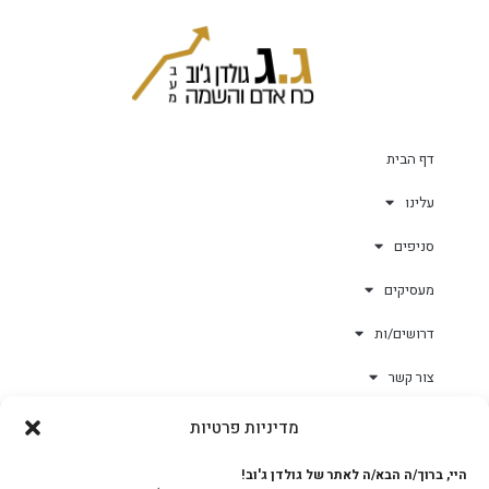
דף הבית
עלינו
סניפים
מעסיקים
דרושים/ות
צור קשר
מדיניות פרטיות
גולד-וורק השגחות
היי, ברוך/ה הבא/ה לאתר של גולדן ג'וב!