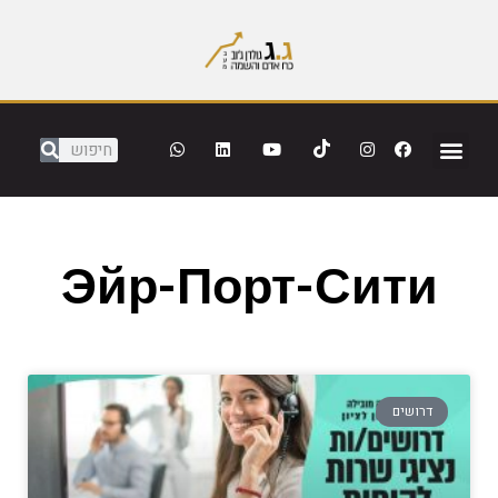
Эйр-Порт-Сити
דרושים