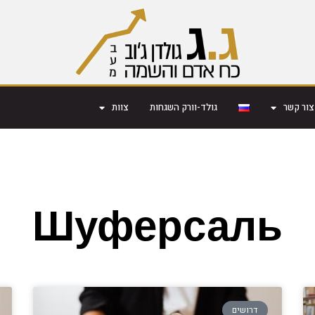
צור קשר
גולד-וורק השגחות
צוות
Шуферсаль
דרושים